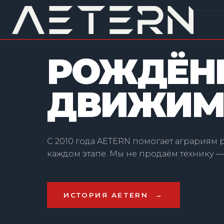
РОЖДЁН
ДВИЖИМЫ
С 2010 года AETERN помогает аграриям 
каждом этапе. Мы не продаём технику —
ИСТОРИЯ AETERN