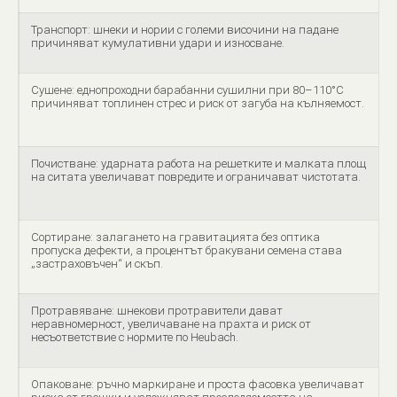
Транспорт: шнеки и нории с големи височини на падане
причиняват кумулативни удари и износване.
Сушене: еднопроходни барабанни сушилни при 80–110°C
причиняват топлинен стрес и риск от загуба на кълняемост.
Почистване: ударната работа на решетките и малката площ
на ситата увеличават повредите и ограничават чистотата.
Сортиране: залагането на гравитацията без оптика
пропуска дефекти, а процентът бракувани семена става
„застраховъчен“ и скъп.
Протравяване: шнекови протравители дават
неравномерност, увеличаване на прахта и риск от
несъответствие с нормите по Heubach.
Опаковане: ръчно маркиране и проста фасовка увеличават