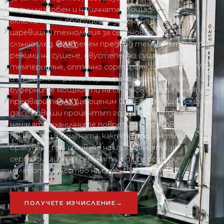
годишния обем и наличната площадка,
включително оборудване за семеновъдство на
царевица и технология за семеновъдство на
слънчоглед. Ще вземем предвид температурните
режими на сушене, двустепенно сушене с
темпериране, оптично сортиране на семена SWIR
и хиперспектрално сортиране на семена, както и
буферните мощности на семеновъдната линия и
предварително ще оценим CAPEX. Това ще помогне
да се повиши процентът годни семена, да се
намалят механичните повреди и стресовите
пукнатини в семената, както и процентът на
бракуване при спазване на изискванията за
сертификация на семената и да се осигури
целевото качество на семенната партида.
ПОЛУЧЕТЕ ИЗЧИСЛЕНИЕ