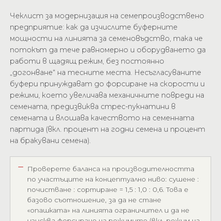
Чеклист за модернизация на семепроизводствено
предприятие: как да изчислите буферните
мощности на линията за семеновъдство, така че
потокът да тече равномерно и оборудването да
работи в щадящ режим, без постоянно
„догонване“ на тесните места. Несъгласуваните
буфери принуждават до форсиране на скорости и
режими, което увеличава механичните повреди на
семената, предизвиква стрес-пукнатини в
семената и влошава качеството на семенната
партида (вкл. процент на годни семена и процент
на бракувани семена).
Проверете баланса на производителността
по участъците на концептуално ниво: сушене :
почистване : сортиране = 1,5 : 1,0 : 0,6. Това е
базово съотношение, за да не стане
«опашката» на линията ограничител и да не
изисква форсиране на режимите (вкл. режим на