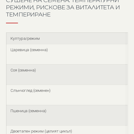
СУШЕНЕ НА СЕМЕНА: ТЕМПЕРАТУРНИ
РЕЖИМИ, РИСКОВЕ ЗА ВИТАЛИТЕТА И
ТЕМПЕРИРАНЕ
Култура/режим
Д
Царевица (семенна)
Т
≤
с
Соя (семенна)
З
ри
Слънчоглед (семенен)
П
с
с
Пшеница (семенна)
З
м
Двоетапен режим (целият цикъл)
Е