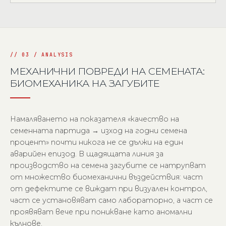
МЕХАНИЧНИ ПОВРЕДИ НА СЕМЕНАТА:
БИОМЕХАНИКА НА ЗАГУБИТЕ
Намаляването на показателя «качество на
семенната партида → изход на годни семена
процент» почти никога не се дължи на един
аварийен епизод. В щадящата линия за
производство на семена загубите се натрупват
от множество биомеханични въздействия: част
от дефектите се виждат при визуален контрол,
част се установяват само лабораторно, а част се
проявяват вече при поникване като аномални
кълнове.