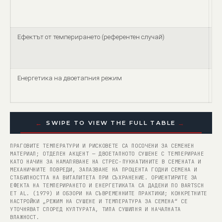
т
м
не
Ефектът от темперирането (референтен случай)
Е
п
к
Енергетика на двоетапния режим
С
п
←
→
SWIPE TO VIEW THE FULL TABLE
ПРАГОВИТЕ ТЕМПЕРАТУРИ И РИСКОВЕТЕ СА ПОСОЧЕНИ ЗА СЕМЕНЕН
МАТЕРИАЛ; ОТДЕЛЕН АКЦЕНТ — ДВОЕТАПНОТО СУШЕНЕ С ТЕМПЕРИРАНЕ
КАТО НАЧИН ЗА НАМАЛЯВАНЕ НА СТРЕС‑ПУКНАТИНИТЕ В СЕМЕНАТА И
МЕХАНИЧНИТЕ ПОВРЕДИ, ЗАПАЗВАНЕ НА ПРОЦЕНТА ГОДНИ СЕМЕНА И
СТАБИЛНОСТТА НА ВИТАЛИТЕТА ПРИ СЪХРАНЕНИЕ. ОРИЕНТИРИТЕ ЗА
ЕФЕКТА НА ТЕМПЕРИРАНЕТО И ЕНЕРГЕТИКАТА СА ДАДЕНИ ПО BARTSCH
ET AL. (1979) И ОБЗОРИ НА СЪВРЕМЕННИТЕ ПРАКТИКИ; КОНКРЕТНИТЕ
НАСТРОЙКИ „РЕЖИМ НА СУШЕНЕ И ТЕМПЕРАТУРА ЗА СЕМЕНА“ СЕ
УТОЧНЯВАТ СПОРЕД КУЛТУРАТА, ТИПА СУШИЛНЯ И НАЧАЛНАТА
ВЛАЖНОСТ.