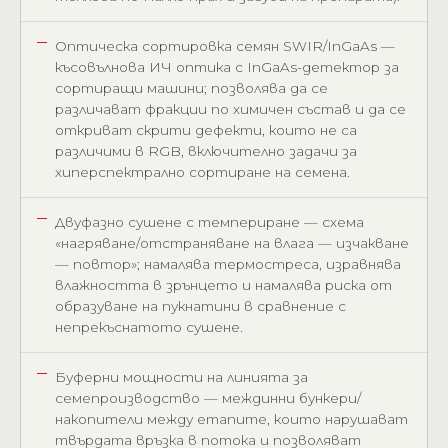
Оптическа сортировка семян SWIR/InGaAs —
късовълнова ИЧ оптика с InGaAs-детектор за
сортиращи машини; позволява да се
различават фракции по химичен състав и да се
откриват скрити дефекти, които не са
различими в RGB, включително задачи за
хиперспектрално сортиране на семена.
Двуфазно сушене с темпериране — схема
«нагряване/отстраняване на влага — изчакване
— повтор»; намалява термостреса, изравнява
влажността в зрънцето и намалява риска от
образуване на пукнатини в сравнение с
непрекъснатото сушене.
Буферни мощности на линията за
семепроизводство — междинни бункери/
накопители между етапите, които нарушават
твърдата връзка в потока и позволяват