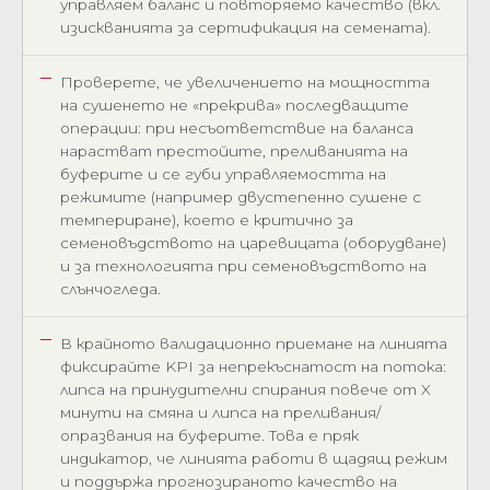
управляем баланс и повторяемо качество (вкл.
изискванията за сертификация на семената).
Проверете, че увеличението на мощността
на сушенето не «прекрива» последващите
операции: при несъответствие на баланса
нарастват престойите, преливанията на
буферите и се губи управляемостта на
режимите (например двустепенно сушене с
темпериране), което е критично за
семеновъдството на царевицата (оборудване)
и за технологията при семеновъдството на
слънчогледа.
В крайното валидационно приемане на линията
фиксирайте KPI за непрекъснатост на потока:
липса на принудителни спирания повече от X
минути на смяна и липса на преливания/
опразвания на буферите. Това е пряк
индикатор, че линията работи в щадящ режим
и поддържа прогнозираното качество на