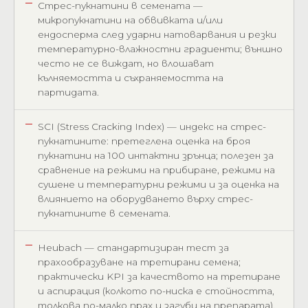
Стрес-пукнатини в семената —
микропукнатини на обвивката и/или
ендосперма след ударни натоварвания и резки
температурно-влажностни градиенти; външно
често не се виждат, но влошават
кълняемостта и съхраняемостта на
партидата.
SCI (Stress Cracking Index) — индекс на стрес-
пукнатините: претеглена оценка на броя
пукнатини на 100 интактни зрънца; полезен за
сравнение на режими на прибиране, режими на
сушене и температурни режими и за оценка на
влиянието на оборудването върху стрес-
пукнатините в семената.
Heubach — стандартизиран тест за
прахообразуване на третирани семена;
практически KPI за качеството на третиране
и аспирация (колкото по-ниска е стойността,
толкова по-малко прах и загуби на препарата).