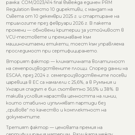
рамка: COM/2023/414 final въвежда единен PRM
Regulation вместо 10 директиви, с мандат на
Съвета от 10 декември 2025 г. и стартиране на
триалогите през февруари 2026 г. В пакета
промени — обновени критерии за устойчивост в
VCU-тестовете и преминаване към
машиночитаеми етикети, тоест към управляема
проследимост при сертифицирането.
Вторият фактор — климатичната волатилност
на семепроизводствените площи. Според данни на
ESCAA, през 2024 г. семепроизводствените посеви
царевица в ЕС са намалели с 25,6%, а в Румъния и
Унгария спадът е бил съответно 36,5% и 38%. В
такива условия нараства ценността на линии,
които стабилно изпълняват партиди без
„сривове“ по качество и комплектност на
документите.
Третият фактор — ценовата премия на
сертифицирания материал. Разликата между