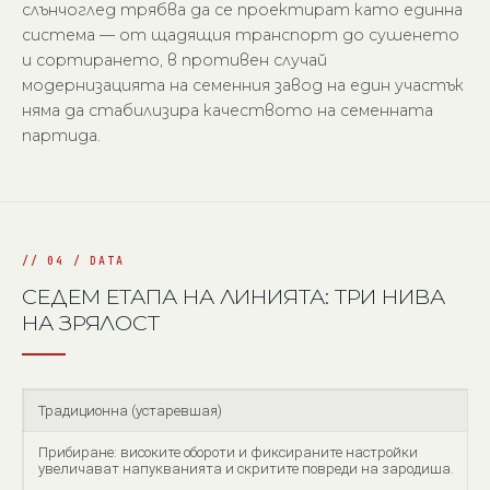
слънчоглед трябва да се проектират като единна
система — от щадящия транспорт до сушенето
и сортирането, в противен случай
модернизацията на семенния завод на един участък
няма да стабилизира качеството на семенната
партида.
СЕДЕМ ЕТАПА НА ЛИНИЯТА: ТРИ НИВА
НА ЗРЯЛОСТ
Традиционна (устаревшая)
Прибиране: високите обороти и фиксираните настройки
увеличават напукванията и скритите повреди на зародиша.