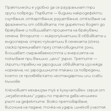
Практически е удобно да се разграничат три
групи повреди. Първите — видими макродефекти:
счупвания, откъртвания, разцепвания, откъсване на
фрагменти от обвивката; те директно водят до
бракуване и повишават процента на бракувани
семена. Вторите — микропукнатини в обвивката и
ендосперма: стрес-пукнатини в семената (stress
cracks) преминават през стъкловидните зони,
влошават съхраняваемостта и енергията на
покълване при външно „цяло“ зърно. Третите —
скрити травми на зародиша: обвивката изглежда
нормална, но зародишните тъкани са повредени,
което се проявява като нестандартни или слаби
кълнове.
Ключовият механизъм тук е кумулативен: серия от
„незабележими“ удари по тракта дава нелинеен
ръст на дефектите. Всяко претоварване,
височина на падане, точка на удара, шнеков участък