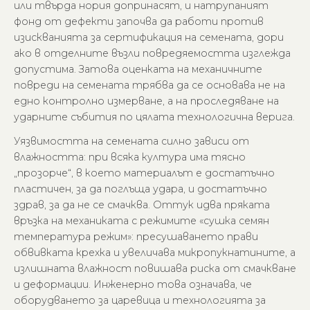
или твърда нория допринасят, и натрупаният
фонд от дефекти започва да работи против
изискванията за сертификация на семената, дори
ако в отделните възли повредяемостта изглежда
допустима. Затова оценката на механичните
повреди на семената трябва да се основава не на
едно контролно измерване, а на проследяване на
ударните събития по цялата технологична верига.
Уязвимостта на семената силно зависи от
влажността: при всяка култура има тясно
„прозорче“, в което материалът е достатъчно
пластичен, за да поглъща удара, и достатъчно
здрав, за да не се смачква. Оттук идва пряката
връзка на механиката с режимите «сушка семян
температура режим»: пресушаването прави
обвивката крехка и увеличава микропукнатините, а
излишната влажност повишава риска от смачкване
и деформации. Инженерно това означава, че
оборудването за царевица и технологията за