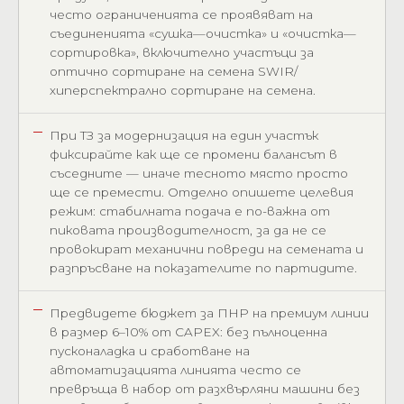
често ограниченията се проявяват на
съединенията «сушка—очистка» и «очистка—
сортировка», включително участъци за
оптично сортиране на семена SWIR/
хиперспектрално сортиране на семена.
При ТЗ за модернизация на един участък
фиксирайте как ще се промени балансът в
съседните — иначе тесното място просто
ще се премести. Отделно опишете целевия
режим: стабилната подача е по-важна от
пикoвата производителност, за да не се
провокират механични повреди на семената и
разпръсване на показателите по партидите.
Предвидете бюджет за ПНР на премиум линии
в размер 6–10% от CAPEX: без пълноценна
пусконаладка и сработване на
автоматизацията линията често се
превръща в набор от разхвърляни машини без