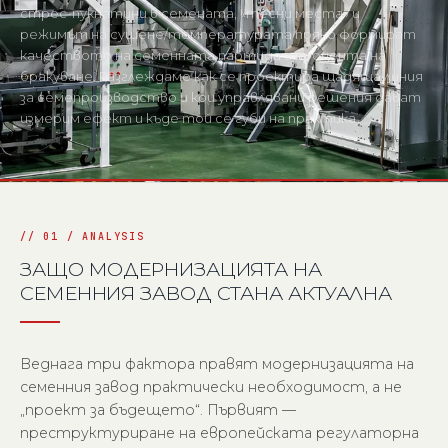
стрес-пукнатини в семената, «тесни места» и
режимът на сушене/температурата пряко формират
качеството на семенната партида и процента на
бракуване. Разглеждаме как се проектира щадяща линия
за семепроизводство и кои управлявани решения дават
измерим ефект и къде той се губи на практика.
ЗАЩО МОДЕРНИЗАЦИЯТА НА
СЕМЕННИЯ ЗАВОД СТАНА АКТУАЛНА
Веднага три фактора правят модернизацията на
семенния завод практически необходимост, а не
„проект за бъдещето“. Първият —
преструктуриране на европейската регулаторна