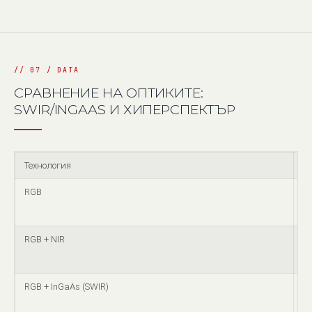
СРАВНЕНИЕ НА ОПТИКИТЕ:
SWIR/INGAAS И ХИПЕРСПЕКТЪР
Технология
Т
RGB
99
RGB + NIR
99
RGB + InGaAs (SWIR)
до