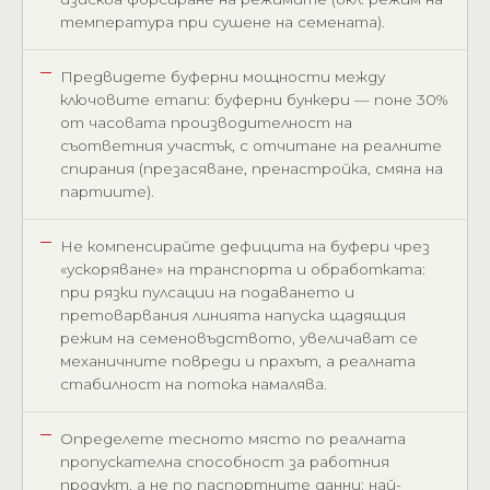
температура при сушене на семената).
Предвидете буферни мощности между
ключовите етапи: буферни бункери — поне 30%
от часовата производителност на
съответния участък, с отчитане на реалните
спирания (презасяване, пренастройка, смяна на
партиите).
Не компенсирайте дефицита на буфери чрез
«ускоряване» на транспорта и обработката:
при рязки пулсации на подаването и
претоварвания линията напуска щадящия
режим на семеновъдството, увеличават се
механичните повреди и прахът, а реалната
стабилност на потока намалява.
Определете тесното място по реалната
пропускателна способност за работния
продукт, а не по паспортните данни: най-