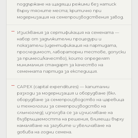
поддържане на щадящи режими без натиск
върху тясните места; критично при
модернизация на семепроизводствения завод.
Изисквания за сертификация на семената —
набор от задължителни процедури и
показатели (идентификация на партидата,
проследимост, лабораторни тестове, допуски
за примеси/качество), които определят
минималния стандарт за качество на
семенната партида за експедиция.
CAPEX (capital expenditures) — капитални
разходи за модернизация и оборудване (вкл.
оборудване за семепроизводство на царевица
и технологии за семепроизводство на
слънчоглед); използва се за изчисляване на
възвръщаемостта на решения, влияещи върху
намаляване на загубите и увеличаване на
добива на годни семена.