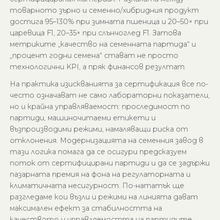
товарното зърно и семенно/хибридния продукт
достига 95–130% при зимната пшеница и 20–50× при
царевица F1, 20–35× при слънчоглед F1. Затова
метриките „качество на семенната партида“ и
„процент годни семена“ стават не просто
технологични KPI, а пряк финансов резултат.
На практика изискванията за сертификация все по-
често означават не само лабораторни показатели,
но и крайна управляваемост: проследимост по
партиди, машиночитаеми етикети и
възпроизводими режими, намаляващи риска от
отклонения. Модернизацията на семенния завод в
тази логика помага да се осигури предсказуем
поток от сертифицирани партиди и да се задържи
пазарната премия на фона на регулаторната и
климатичната несигурност. По-нататък ще
разгледаме кои възли и режими на линията дават
максимален ефект за стабилността на
качеството и управляемостта на партидите.