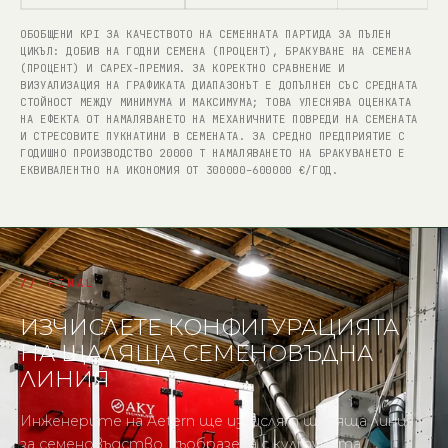
ОБОБЩЕНИ KPI ЗА КАЧЕСТВОТО НА СЕМЕННАТА ПАРТИДА ЗА ПЪЛЕН
ЦИКЪЛ: ДОБИВ НА ГОДНИ СЕМЕНА (ПРОЦЕНТ), БРАКУВАНЕ НА СЕМЕНА
(ПРОЦЕНТ) И CAPEX-ПРЕМИЯ. ЗА КОРЕКТНО СРАВНЕНИЕ И
ВИЗУАЛИЗАЦИЯ НА ГРАФИКАТА ДИАПАЗОНЪТ Е ДОПЪЛНЕН СЪС СРЕДНАТА
СТОЙНОСТ МЕЖДУ МИНИМУМА И МАКСИМУМА; ТОВА УЛЕСНЯВА ОЦЕНКАТА
НА ЕФЕКТА ОТ НАМАЛЯВАНЕТО НА МЕХАНИЧНИТЕ ПОВРЕДИ НА СЕМЕНАТА
И СТРЕСОВИТЕ ПУКНАТИНИ В СЕМЕНАТА. ЗА СРЕДНО ПРЕДПРИЯТИЕ С
ГОДИШНО ПРОИЗВОДСТВО 20000 Т НАМАЛЯВАНЕТО НА БРАКУВАНЕТО Е
ЕКВИВАЛЕНТНО НА ИКОНОМИЯ ОТ 300000–600000 €/ГОД.
ИЗЧИСЛЕТЕ КОНФИГУРАЦИЯТА
НА ЩАДЯЩА СЕМЕНОВЪДНА
ЛИНИЯ
Инженерите на Aetern ще изчислят щадяща линия
за семеновъдство, съобразена с културата,