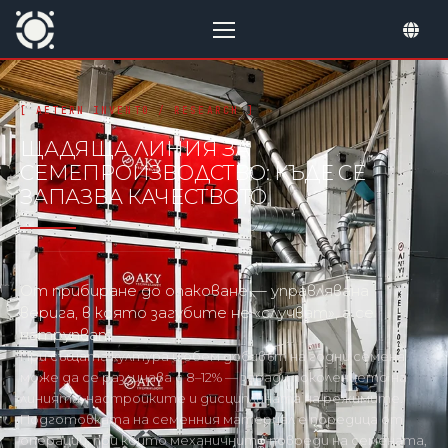
ЩАДЯЩА ЛИНИЯ ЗА
СЕМЕПРОИЗВОДСТВО: КЪДЕ СЕ
ЗАПАЗВА КАЧЕСТВОТО
От прибиране до опаковане — управлявана
верига, в която загубите не «случват», а се
натрупват
При същата култура и обем добивът на годни семена
може да се различава с 8–12% — заради поколението на
линията, настройките и дисциплината на режимите.
Подготовката на семенния материал е поредица от
операции, при които механичните повреди на семената,