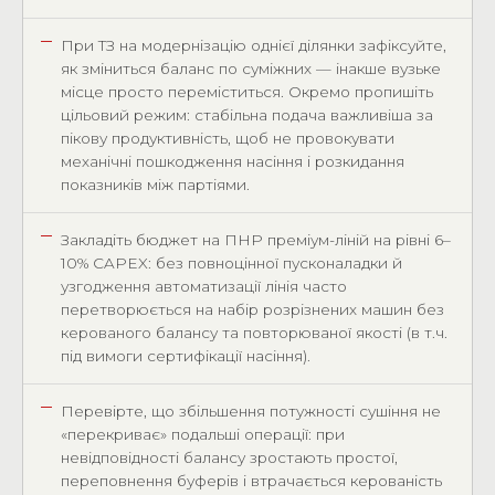
При ТЗ на модернізацію однієї ділянки зафіксуйте,
як зміниться баланс по суміжних — інакше вузьке
місце просто переміститься. Окремо пропишіть
цільовий режим: стабільна подача важливіша за
пікову продуктивність, щоб не провокувати
механічні пошкодження насіння і розкидання
показників між партіями.
Закладіть бюджет на ПНР преміум-ліній на рівні 6–
10% CAPEX: без повноцінної пусконаладки й
узгодження автоматизації лінія часто
перетворюється на набір розрізнених машин без
керованого балансу та повторюваної якості (в т.ч.
під вимоги сертифікації насіння).
Перевірте, що збільшення потужності сушіння не
«перекриває» подальші операції: при
невідповідності балансу зростають простої,
переповнення буферів і втрачається керованість