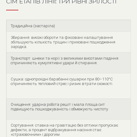
СІМ ЕТАПІВ ЛІНІЇ: ТРИ РІВНІ ЗРІЛОСТІ
Традиційна (застаріла)
Збирання: високі обороти та фіксовані налаштування
збільшують кількість тріщин і приховані пошкодження
зародка.
Транспорт: шнеки та норії з великими висотами падіння
спричиняють кумулятивні удари й стирання.
Сушка: однопрохідні барабанні сушарки при 80–110°C
спричиняють тепловий стрес і ризик втрати схожості.
Очищення: ударна робота решіт і мала площа сит
підвищують пошкоджуваність і обмежують чистоту.
Сортування: ставка на гравітацію без оптики пропускає
дефекти, а процент відбракування насіння стає
«страховочним» і дорогим.