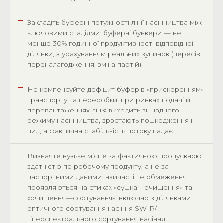
Закладіть буферні потужності лінії насінництва між
ключовими стадіями: буферні бункери — не
менше 30% годинної продуктивності відповідної
ділянки, з урахуванням реальних зупинок (пересів,
переналагодження, зміна партій).
Не компенсуйте дефіцит буферів «прискоренням»
транспорту та переробки: при ривках подачі й
перевантаженнях лінія виходить зі щадного
режиму насінництва, зростають пошкодження і
пил, а фактична стабільність потоку падає.
Визначте вузьке місце за фактичною пропускною
здатністю по робочому продукту, а не за
паспортними даними: найчастіше обмеження
проявляються на стиках «сушка—очищення» та
«очищення—сортування», включно з ділянками
оптичного сортування насіння SWIR/
гіперспектрального сортування насіння.