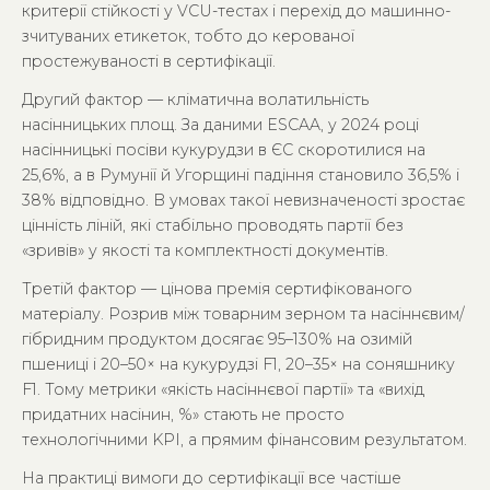
критерії стійкості у VCU-тестах і перехід до машинно-
зчитуваних етикеток, тобто до керованої
простежуваності в сертифікації.
Другий фактор — кліматична волатильність
насінницьких площ. За даними ESCAA, у 2024 році
насінницькі посіви кукурудзи в ЄС скоротилися на
25,6%, а в Румунії й Угорщині падіння становило 36,5% і
38% відповідно. В умовах такої невизначеності зростає
цінність ліній, які стабільно проводять партії без
«зривів» у якості та комплектності документів.
Третій фактор — цінова премія сертифікованого
матеріалу. Розрив між товарним зерном та насіннєвим/
гібридним продуктом досягає 95–130% на озимій
пшениці і 20–50× на кукурудзі F1, 20–35× на соняшнику
F1. Тому метрики «якість насіннєвої партії» та «вихід
придатних насінин, %» стають не просто
технологічними KPI, а прямим фінансовим результатом.
На практиці вимоги до сертифікації все частіше