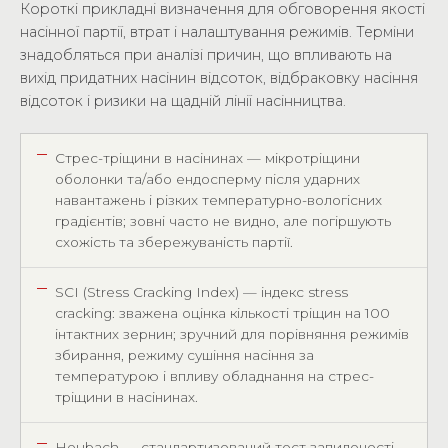
Короткі прикладні визначення для обговорення якості
насінної партії, втрат і налаштування режимів. Терміни
знадобляться при аналізі причин, що впливають на
вихід придатних насінин відсоток, відбраковку насіння
відсоток і ризики на щадній лінії насінництва.
Стрес-тріщини в насінинах — мікротріщини
оболонки та/або ендосперму після ударних
навантажень і різких температурно-вологісних
градієнтів; зовні часто не видно, але погіршують
схожість та збережуваність партії.
SCI (Stress Cracking Index) — індекс stress
cracking: зважена оцінка кількості тріщин на 100
інтактних зернин; зручний для порівняння режимів
збирання, режиму сушіння насіння за
температурою і впливу обладнання на стрес-
тріщини в насінинах.
Heubach — стандартизований тест запиленості