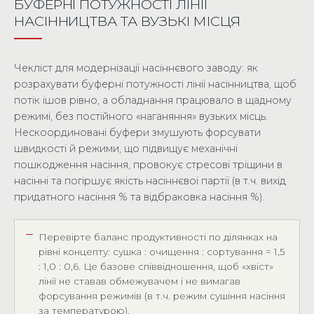
БУФЕРНІ ПОТУЖНОСТІ ЛІНІЇ
НАСІННИЦТВА ТА ВУЗЬКІ МІСЦЯ
Чекліст для модернізації насіннєвого заводу: як
розрахувати буферні потужності лінії насінництва, щоб
потік ішов рівно, а обладнання працювало в щадному
режимі, без постійного «наганяння» вузьких місць.
Нескоординовані буфери змушують форсувати
швидкості й режими, що підвищує механічні
пошкодження насіння, провокує стресові тріщини в
насінні та погіршує якість насіннєвої партії (в т.ч. вихід
придатного насіння % та відбраковка насіння %).
Перевірте баланс продуктивності по ділянках на
рівні концепту: сушка : очищення : сортування = 1,5
: 1,0 : 0,6. Це базове співвідношення, щоб «хвіст»
лінії не ставав обмежувачем і не вимагав
форсування режимів (в т.ч. режим сушіння насіння
за температурою).