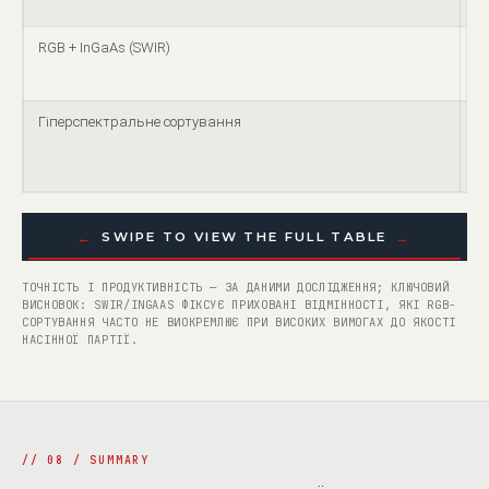
RGB + InGaAs (SWIR)
до
Гіперспектральне сортування
до
←
→
SWIPE TO VIEW THE FULL TABLE
ТОЧНІСТЬ І ПРОДУКТИВНІСТЬ — ЗА ДАНИМИ ДОСЛІДЖЕННЯ; КЛЮЧОВИЙ
ВИСНОВОК: SWIR/INGAAS ФІКСУЄ ПРИХОВАНІ ВІДМІННОСТІ, ЯКІ RGB-
СОРТУВАННЯ ЧАСТО НЕ ВИОКРЕМЛЮЄ ПРИ ВИСОКИХ ВИМОГАХ ДО ЯКОСТІ
НАСІННОЇ ПАРТІЇ.