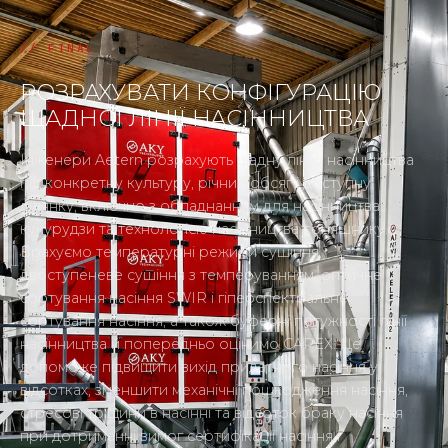
РОЗРАХУВАТИ КОНФІГУРАЦІЮ
ЩАДНОЇ ЛІНІЇ НАСІННИЦТВА
Інженери Aetern розрахують щадну лінію насінництва
під конкретну культуру, річний обсяг і доступну
ділянку, включно з обладнанням для насінництва
кукурудзи та технологією насінництва соняшнику.
Врахуємо температурні режими сушіння,
двоступеневе сушіння з темперуванням, оптичне
сортування насіння SWIR і гіперспектральне
сортування насіння, а також буферні потужності лінії
насінництва й попередньо оцінимо CAPEX. Це
допоможе підвищити вихід придатного насіння у
відсотках, зменшити механічні пошкодження насіння,
стресові тріщини в насінні та відсоток браку насіння
при дотриманні вимог сертифікації насіння і