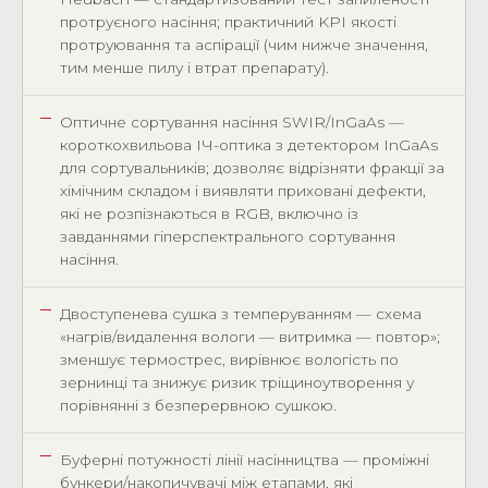
протруєного насіння; практичний KPI якості
протруювання та аспірації (чим нижче значення,
тим менше пилу і втрат препарату).
Оптичне сортування насіння SWIR/InGaAs —
короткохвильова ІЧ-оптика з детектором InGaAs
для сортувальників; дозволяє відрізняти фракції за
хімічним складом і виявляти приховані дефекти,
які не розпізнаються в RGB, включно із
завданнями гіперспектрального сортування
насіння.
Двоступенева сушка з темперуванням — схема
«нагрів/видалення вологи — витримка — повтор»;
зменшує термострес, вирівнює вологість по
зернинці та знижує ризик тріщиноутворення у
порівнянні з безперервною сушкою.
Буферні потужності лінії насінництва — проміжні
бункери/накопичувачі між етапами, які