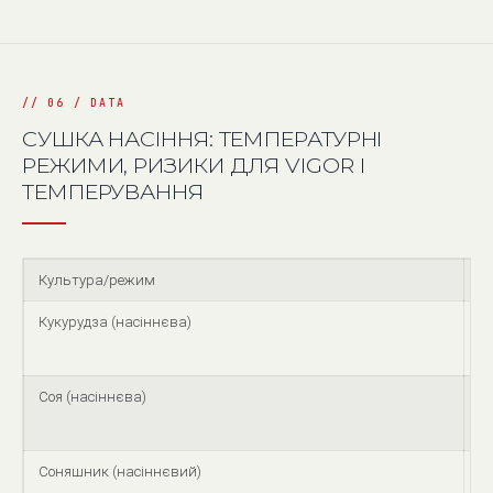
СУШКА НАСІННЯ: ТЕМПЕРАТУРНІ
РЕЖИМИ, РИЗИКИ ДЛЯ VIGOR І
ТЕМПЕРУВАННЯ
Культура/режим
Д
Кукурудза (насіннєва)
Т
п
Соя (насіннєва)
Н
«с
Соняшник (насіннєвий)
П
а