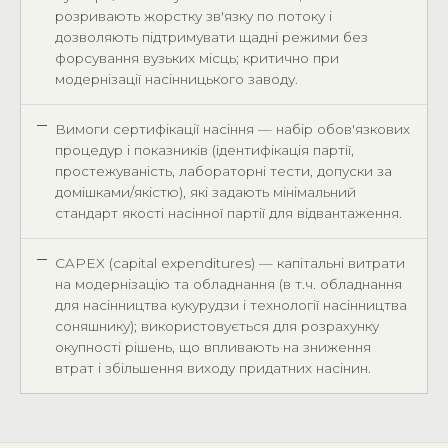
розривають жорстку зв'язку по потоку і
дозволяють підтримувати щадні режими без
форсування вузьких місць; критично при
модернізації насінницького заводу.
Вимоги сертифікації насіння — набір обов'язкових
процедур і показників (ідентифікація партії,
простежуваність, лабораторні тести, допуски за
домішками/якістю), які задають мінімальний
стандарт якості насінної партії для відвантаження.
CAPEX (capital expenditures) — капітальні витрати
на модернізацію та обладнання (в т.ч. обладнання
для насінництва кукурудзи і технології насінництва
соняшнику); використовується для розрахунку
окупності рішень, що впливають на зниження
втрат і збільшення виходу придатних насінин.