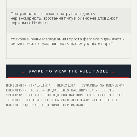
Протруювання: шнекові протруювачі дають
нерівномірність, зростання пилу й ризик невідповідності
нормам по Heubach.
Упаковка: ручне маркування і проста фасовка підвищують
ризик помилок і ускладнюють відстежуваність партії.
←
→
SWIPE TO VIEW THE FULL TABLE
ПОРІВНЯННЯ «ТРАДИЦІЙНА → ПЕРЕХІДНА → СУЧАСНА» ЗА КЛЮЧОВИМИ
ОПЕРАЦІЯМИ. ФОКУС — ЩАДНА ЛІНІЯ НАСІННИЦТВА ЯК СПОСІБ
ЗМЕНШИТИ МЕХАНІЧНІ ПОШКОДЖЕННЯ НАСІННЯ, СКОРОТИТИ СТРЕСОВІ
ТРІЩИНИ В НАСІНИНІ ТА СТАБІЛЬНО ЗБЕРІГАТИ ЯКІСТЬ ПАРТІЇ
НАСІННЯ ВІДПОВІДНО ДО ВИМОГ СЕРТИФІКАЦІЇ.