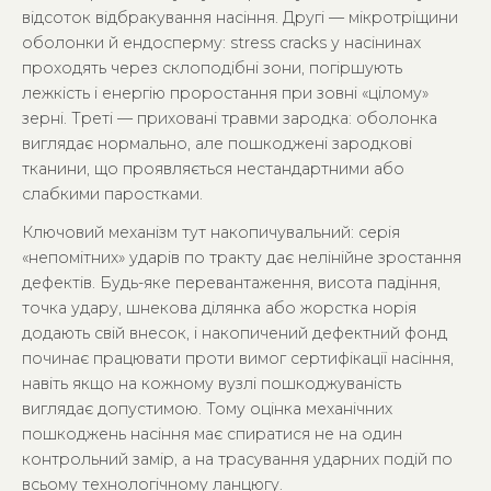
відсоток відбракування насіння. Другі — мікротріщини
оболонки й ендосперму: stress cracks у насінинах
проходять через склоподібні зони, погіршують
лежкість і енергію проростання при зовні «цілому»
зерні. Треті — приховані травми зародка: оболонка
виглядає нормально, але пошкоджені зародкові
тканини, що проявляється нестандартними або
слабкими паростками.
Ключовий механізм тут накопичувальний: серія
«непомітних» ударів по тракту дає нелінійне зростання
дефектів. Будь-яке перевантаження, висота падіння,
точка удару, шнекова ділянка або жорстка норія
додають свій внесок, і накопичений дефектний фонд
починає працювати проти вимог сертифікації насіння,
навіть якщо на кожному вузлі пошкоджуваність
виглядає допустимою. Тому оцінка механічних
пошкоджень насіння має спиратися не на один
контрольний замір, а на трасування ударних подій по
всьому технологічному ланцюгу.