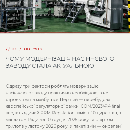
насіння. Розбираємо, як проектується щадна лінія
насінництва і які керовані рішення дають вимірний ефект та
де він втрачається на практиці.
ЧОМУ МОДЕРНІЗАЦІЯ НАСІННЄВОГО
ЗАВОДУ СТАЛА АКТУАЛЬНОЮ
Одразу три фактори роблять модернізацію
насіннєвого заводу практично необхідною, а не
«проектом на майбутнє». Перший — перебудова
європейської регуляторної рамки: COM/2023/414 final
вводить єдиний PRM Regulation замість 10 директив, з
мандатом Ради від 10 грудня 2025 року та стартом
трилогів у лютому 2026 року. У пакеті змін — оновлені