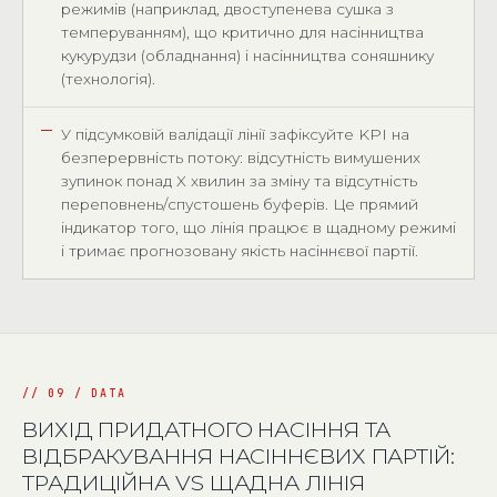
режимів (наприклад, двоступенева сушка з
темперуванням), що критично для насінництва
кукурудзи (обладнання) і насінництва соняшнику
(технологія).
У підсумковій валідації лінії зафіксуйте KPI на
безперервність потоку: відсутність вимушених
зупинок понад X хвилин за зміну та відсутність
переповнень/спустошень буферів. Це прямий
індикатор того, що лінія працює в щадному режимі
і тримає прогнозовану якість насіннєвої партії.
ВИХІД ПРИДАТНОГО НАСІННЯ ТА
ВІДБРАКУВАННЯ НАСІННЄВИХ ПАРТІЙ:
ТРАДИЦІЙНА VS ЩАДНА ЛІНІЯ