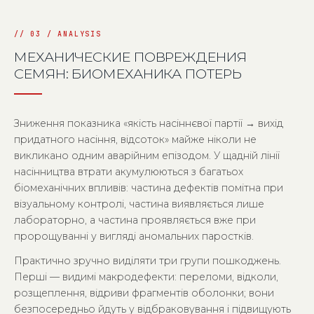
МЕХАНИЧЕСКИЕ ПОВРЕЖДЕНИЯ
СЕМЯН: БИОМЕХАНИКА ПОТЕРЬ
Зниження показника «якість насіннєвої партії → вихід
придатного насіння, відсоток» майже ніколи не
викликано одним аварійним епізодом. У щадній лінії
насінництва втрати акумулюються з багатьох
біомеханічних впливів: частина дефектів помітна при
візуальному контролі, частина виявляється лише
лабораторно, а частина проявляється вже при
пророщуванні у вигляді аномальних паростків.
Практично зручно виділяти три групи пошкоджень.
Перші — видимі макродефекти: переломи, відколи,
розщеплення, відриви фрагментів оболонки; вони
безпосередньо йдуть у відбраковування і підвищують