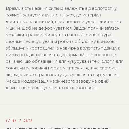
Вразливість насіння сильно залежить від вологості: у
кожної культури є вузьке «вікно», де матеріал
достатньо пластичний, щоб погасити удар, і достатньо
міцний, щоб не деформуватися. Звідси прямий зв'язок
механіки з режимами «сушка насіння температура
режим»: пересушування робить оболонку крихкою і
збільшує мікротріщини, а надмірна вологість підвищує
ризик роздавлювання та деформацій. Інженерно це
означає, що обладнання для кукурудзи і технологія для
соняшнику повинні проєктуватися як єдина система —
від щадливого транспорту до сушіння та сортування,
інакше модернізація насіннєвого заводу на одній
ділянці не стабілізує якість насіннєвої партії.