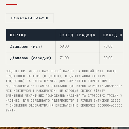
ПОКАЗАТИ ГРАФІК
ПЕРІОД
ВИХІД ТРАДИЦ%
ВИХІД ЩАД
Діапазон (мін)
68.00
78.00
Діапазон (середнє)
71.00
80.00
ЗВЕДЕНІ KPI ЯКОСТІ НАСІННЄВОЇ ПАРТІЇ ЗА ПОВНИЙ ЦИКЛ: ВИХІД
ПРИДАТНОГО НАСІННЯ (ВІДСОТОК), ВІДБРАКУВАННЯ НАСІННЯ
(ВІДСОТОК) ТА CAPEX-ПРЕМІЯ. ДЛЯ КОРЕКТНОГО ПОРІВНЯННЯ І
ВІДОБРАЖЕННЯ НА ГРАФІКУ ДІАПАЗОН ДОПОВНЕНО СЕРЕДНІМ ЗНАЧЕННЯМ
МІЖ МІНІМУМОМ І МАКСИМУМОМ; ЦЕ СПРОЩУЄ ОЦІНКУ ЕФЕКТУ
ЗМЕНШЕННЯ МЕХАНІЧНИХ ПОШКОДЖЕНЬ НАСІННЯ ТА СТРЕСОВИХ ТРІЩИН У
НАСІННІ. ДЛЯ СЕРЕДНЬОГО ПІДПРИЄМСТВА З РІЧНИМ ВИПУСКОМ 20000
Т ЗМЕНШЕННЯ ВІДБРАКУВАННЯ ЕКВІВАЛЕНТНЕ ЕКОНОМІЇ 300000–600000
€/РІК.