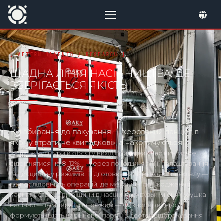
ЩАДНА ЛІНІЯ НАСІННИЦТВА: ДЕ
ЗБЕРІГАЄТЬСЯ ЯКІСТЬ
Від збирання до пакування — керований ланцюг, в
якому втрати не «випадкові», а накопичуються
За тієї ж культури й обсягу вихід придатних насінин може
відрізнятися на 8–12% — через покоління лінії, налаштування
та дисципліну режимів. Підготовка насіннєвого матеріалу —
це послідовність операцій, де механічні пошкодження
насінин, стресові тріщини в насінинах, «вузькі місця» і сушка
насіння — температура, режим — безпосередньо
формують якість насіннєвої партії і відсоток відбракування