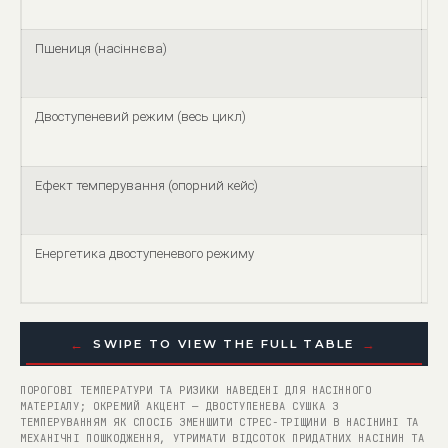
Пшениця (насіннєва)
На
Двоступеневий режим (весь цикл)
Е
4–
д
Ефект темперування (опорний кейс)
Е
пр
до
Енергетика двоступеневого режиму
Ек
по
←
→
SWIPE TO VIEW THE FULL TABLE
ПОРОГОВІ ТЕМПЕРАТУРИ ТА РИЗИКИ НАВЕДЕНІ ДЛЯ НАСІННОГО
МАТЕРІАЛУ; ОКРЕМИЙ АКЦЕНТ — ДВОСТУПЕНЕВА СУШКА З
ТЕМПЕРУВАННЯМ ЯК СПОСІБ ЗМЕНШИТИ СТРЕС‑ТРІЩИНИ В НАСІНИНІ ТА
МЕХАНІЧНІ ПОШКОДЖЕННЯ, УТРИМАТИ ВІДСОТОК ПРИДАТНИХ НАСІНИН ТА