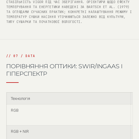
СТАБІЛЬНІСТЬ VIGOR ПІД ЧАС ЗБЕРІГАННЯ. ОРІЄНТИРИ ЩОДО ЕФЕКТУ
ТЕМПЕРУВАННЯ ТА ЕНЕРГЕТИКИ НАВЕДЕНІ ЗА BARTSCH ET AL. (1979)
ТА ОГЛЯДАМИ СУЧАСНИХ ПРАКТИК; КОНКРЕТНІ НАЛАШТУВАННЯ РЕЖИМУ І
ТЕМПЕРАТУР СУШКИ НАСІННЯ УТОЧНЮЮТЬСЯ ЗАЛЕЖНО ВІД КУЛЬТУРИ,
ТИПУ СУШАРКИ ТА ПОЧАТКОВОЇ ВОЛОГОСТІ.
ПОРІВНЯННЯ ОПТИКИ: SWIR/INGAAS І
ГІПЕРСПЕКТР
Технологія
Т
RGB
99
RGB + NIR
99