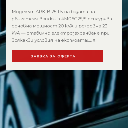
Моделът ARK-B 25 L5 на базата на
двигателя Baudouin 4M06G25/5 осигурява
основна мощност 20 kVA и резервна 23
kVA — стабилно електрозахранване при
всякакви условия на експлоатация.
ЗАЯВКА ЗА ОФЕРТА