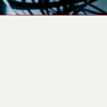
ИЗТЕГЛЯНЕ НА
ХАРАКТЕРИСТИКИ
ПРЕГЛЕД
СПЕЦИФИКАЦИИ
ОБЩИ
ХАРАКТЕРИСТИКА
ЗНАЧЕНИЕ
Модел на генератора
ARK-B 25 L5
Марка на двигателя
Baudouin
Модел на двигателя
4M06G25/5
Алтернатор
SLT18 MD