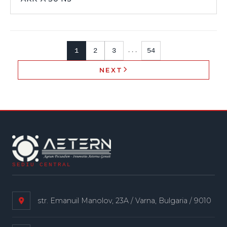
1
2
3
54
...
NEXT
SEDIU CENTRAL
str. Emanuil Manolov, 23A / Varna, Bulgaria / 9010