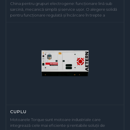
China pentru grupuri electrogene: funcționare lină sub
sarcină, mecanică simplă și service ușor. O alegere solidă
pentru funcționare regulată și încărcare în trepte a
CUPLU
Motoarele Torque sunt motoare industriale care
integrează cele mai eficiente și rentabile soluții de