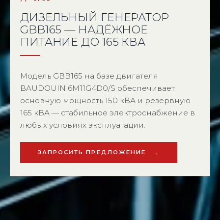
ДИЗЕЛЬНЫЙ ГЕНЕРАТОР
GBB165 — НАДЁЖНОЕ
ПИТАНИЕ ДО 165 КВА
Модель GBB165 на базе двигателя
BAUDOUIN 6M11G4D0/S обеспечивает
основную мощность 150 кВА и резервную
165 кВА — стабильное электроснабжение в
любых условиях эксплуатации.
ЗАПРОСИТЬ ПРЕДЛОЖЕНИЕ