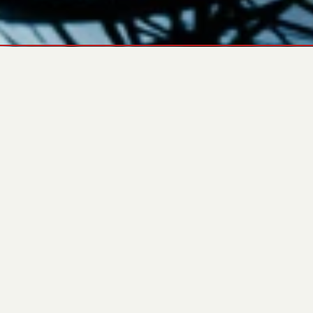
СКАЧАТЬ
ХАРАКТЕРИСТИКИ
ОБЗОР
ХАРАКТЕРИСТИКИ
ОБЩИЕ
ХАРАКТЕРИСТИКА
ЗНАЧЕНИЕ
Модель генератора
GBB165
Бренд двигателя
Baudouin
Модель двигателя
6M11G4D0/S
Альтернатор
M165