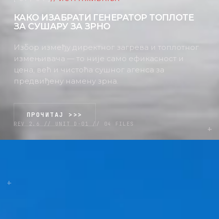
КАКО ИЗАБРАТИ ГЕНЕРАТОР ТОПЛОТЕ
ЗА СУШАРУ ЗА ЗРНО
Избор између директног загрева и топлотног
измењивача — то није само ефикасност и
цена, већ и чистоћа сушног агенса за
предвиђену намену зрна.
ПРОЧИТАЈ >>>
REV 2.6 // UNIT D-01 // 04 FILES
+
+